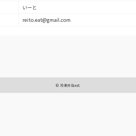
いーと
reito.eat@gmail.com
©
冷凍弁当eat.